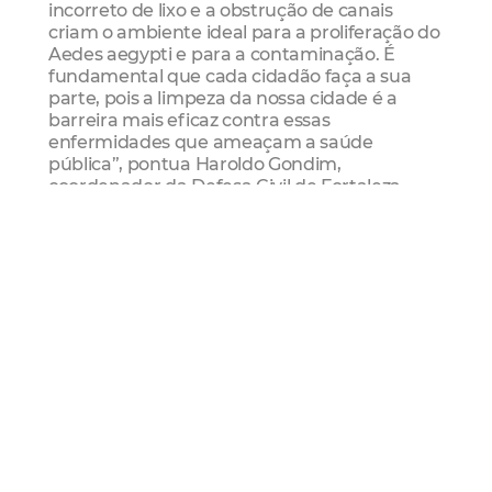
incorreto de lixo e a obstrução de canais
criam o ambiente ideal para a proliferação do
Aedes aegypti e para a contaminação. É
fundamental que cada cidadão faça a sua
parte, pois a limpeza da nossa cidade é a
barreira mais eficaz contra essas
enfermidades que ameaçam a saúde
pública”, pontua Haroldo Gondim,
coordenador da Defesa Civil de Fortaleza
(DCFor).
Durante os serviços de limpeza, é comum
encontrar móveis, colchões e outros resíduos
descartados de forma irregular nos canais.
Fortaleza conta com mais de 100 ecopontos,
distribuídos em todas as Regionais, para o
descarte correto de resíduos volumosos.
Ações o ano todo
Diversos fatores contribuem para o cenário