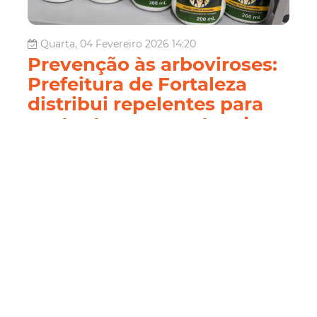
Quarta, 04 Fevereiro 2026 14:20
Prevenção às arboviroses:
Prefeitura de Fortaleza
distribui repelentes para
gestantes nos postos de
saúde
Com o início da quadra chuvosa, a Prefeitura de
Fortaleza, por meio da Secretaria Municipal da Saúde
(SMS), iniciou a distribuição gratuita de repelentes para
cerca de 12 mil gestantes que realizam o pré-natal nos
postos de saúde da Capital, com foco na prevenção e
combate às arboviroses. ...
Saúde
Arboviroses
Postos De Saúde
gestantes