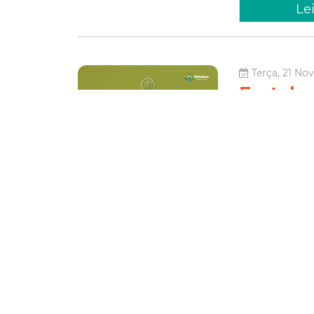
Le
Terça, 21 No
Fortale
especia
no IV S
Entre os dias 22
estarão reunidos
com o objetivo d
controle vetoria
Saúde
Le