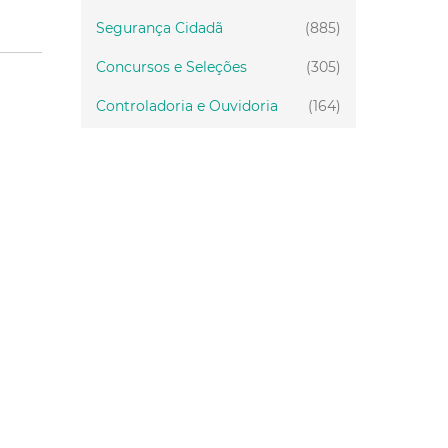
Segurança Cidadã
(885)
Concursos e Seleções
(305)
Controladoria e Ouvidoria
(164)
Servidor
(199)
Fiscalização
(151)
Proteção Animal
(34)
Relações Comunitárias
(10)
Mulheres
(21)
Regionais
(58)
Primeira Infância
(30)