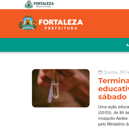
A
Quinta, 29 F
Termina
educati
sábado 
Uma ação educat
(02/03), de 8h à
mosquito Aedes A
pelo Ministério d