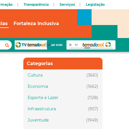
ormação
Transparência
Serviços
Legislação
cias
Fortaleza Inclusiva
Categorias
Cultura
(3661)
Economia
(1662)
Esporte e Lazer
(1128)
Infraestrutura
(957)
Juventude
(1949)