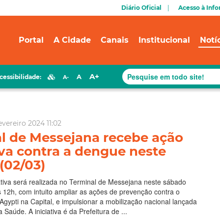
Diário Oficial
Acesso à Inf
Portal
A Cidade
Canais
Institucional
Notí
A+
A
cessibilidade:
A-
evereiro 2024 11:02
l de Messejana recebe ação
va contra a dengue neste
(02/03)
iva será realizada no Terminal de Messejana neste sábado
s 12h, com intuito ampliar as ações de prevenção contra o
gypti na Capital, e impulsionar a mobilização nacional lançada
a Saúde. A iniciativa é da Prefeitura de ...