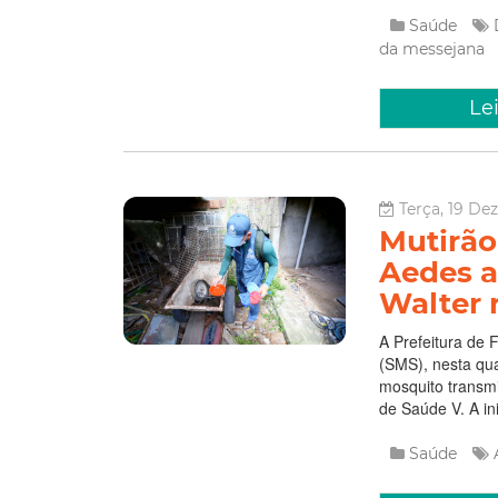
Saúde
da messejana
Le
Terça, 19 De
Mutirão
Aedes a
Walter n
A Prefeitura de 
(SMS), nesta qua
mosquito transmi
de Saúde V. A ini
Saúde