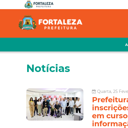
A
Notícias
Quarta, 25 Feve
Prefeitur
inscriçõe
em curso
informaç