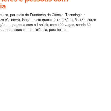
ia
taleza, por meio da Fundação de Ciência, Tecnologia e
a (Citinova), lança, nesta quarta-feira (25/02), às 15h, curso
tação em parceria com a Lanlink, com 120 vagas, sendo 60
para pessoas com deficiência, para forma...
 Mais
ro 2026 13:24
rar número de vagas
, Prefeitura entrega
dos para primeira turma