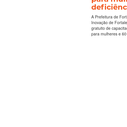
deficiênc
A Prefeitura de For
Inovação de Fortalez
gratuito de capaci
para mulheres e 60 
Tecnologia
Leia
Terça, 27 Janei
Após dob
ofertadas
certifica