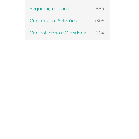
Segurança Cidadã
(884)
Concursos e Seleções
(305)
Controladoria e Ouvidoria
(164)
Servidor
(199)
Fiscalização
(151)
Proteção Animal
(33)
Relações Comunitárias
(10)
Mulheres
(21)
Regionais
(58)
Primeira Infância
(30)