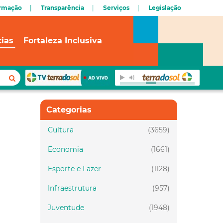
ormação
Transparência
Serviços
Legislação
cias
Fortaleza Inclusiva
Categorias
Cultura
(3659)
Economia
(1661)
Esporte e Lazer
(1128)
Infraestrutura
(957)
Juventude
(1948)