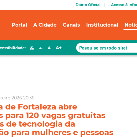
Diário Oficial
Acesso à Inf
Portal
A Cidade
Canais
Institucional
Notí
A+
A
cessibilidade:
A-
reiro 2026 20:36
a de Fortaleza abre
s para 120 vagas gratuitas
s de tecnologia da
ão para mulheres e pessoas