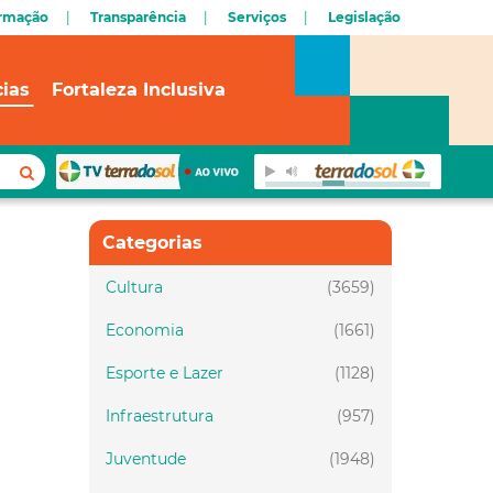
ormação
Transparência
Serviços
Legislação
cias
Fortaleza Inclusiva
Categorias
Cultura
(3659)
Economia
(1661)
Esporte e Lazer
(1128)
Infraestrutura
(957)
Juventude
(1948)