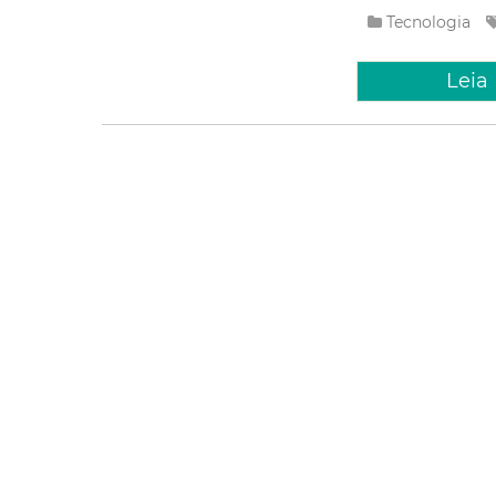
Tecnologia
Leia
Sexta, 26 Junho
Prefeitur
prelimina
para o Pr
A Prefeitura de For
Inovação (Citinova),
de bolsistas para o
administrativo contr
Tecnologia