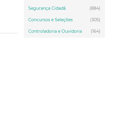
Segurança Cidadã
(884)
Concursos e Seleções
(305)
Controladoria e Ouvidoria
(164)
Servidor
(199)
Fiscalização
(151)
Proteção Animal
(33)
Relações Comunitárias
(10)
Mulheres
(21)
Regionais
(58)
Primeira Infância
(30)