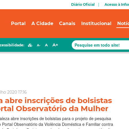
Diário Oficial
Acesso à Inf
Portal
A Cidade
Canais
Institucional
Notí
A+
A
cessibilidade:
A-
ho 2020 17:16
a abre inscrições de bolsistas
rtal Observatório da Mulher
taleza abre inscrições de bolsistas para o projeto de pesquisa
Portal Observatório da Violência Doméstica e Familiar contra