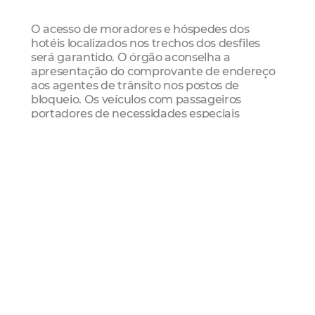
O acesso de moradores e hóspedes dos
hotéis localizados nos trechos dos desfiles
será garantido. O órgão aconselha a
apresentação do comprovante de endereço
aos agentes de trânsito nos postos de
bloqueio. Os veículos com passageiros
portadores de necessidades especiais
também terão acesso permitido para
desembarque.
Os demais polos terão apoio operacional da
AMC. No Benfica, a Praça da Gentilândia
ficará interditada. No entorno do Mercado
dos Pinhões, o bloqueio será na Rua Visconde
de Pelotas entre as vias Nogueira Acioli e
Gonçalves Ledo. Já na Praça do Ferreira
haverá uma interdição, a partir de 16h, no
cruzamento das ruas Major Facundo com
São Paulo e Floriano Peixoto com Pedro
Borges. Em outros blocos espalhados pela