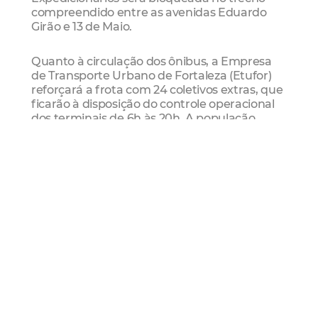
compreendido entre as avenidas Eduardo
Girão e 13 de Maio.
Quanto à circulação dos ônibus, a Empresa
de Transporte Urbano de Fortaleza (Etufor)
reforçará a frota com 24 coletivos extras, que
ficarão à disposição do controle operacional
dos terminais de 6h às 20h. A população
poderá utilizar a tarifa social, pagando
passagens a um custo de R$ 1,60 (inteira) e
R$ 0,80 (meia).
Segurança
No intuito de garantir a segurança da
população que transita pelos terminais antes,
durante e após o jogo, 197 guardas
municipais atuarão nos terminais da Lagoa,
Siqueira, Messejana, Antônio Bezerra e
Parangaba, a partir de meio-dia.