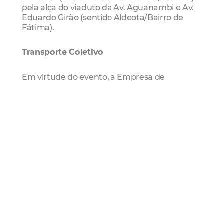
pela alça do viaduto da Av. Aguanambi e Av.
Eduardo Girão (sentido Aldeota/Bairro de
Fátima).
Transporte Coletivo
Em virtude do evento, a Empresa de
Transporte Urbano de Fortaleza (Etufor)
orienta as empresas de ônibus a seguirem o
desvio de transporte coletivo, proposto pela
Autarquia Municipal de Trânsito e Cidadania
(AMC).
As linhas devem circular prioritariamente
pela Rua Mário Mamede, Av. Eduardo Girão e
Av. Luciano Carneiro, evitando trafegar em
frente à igreja.
As seguintes linhas seguem o desvio
temporário de itinerário: 011-Circular I, 012-