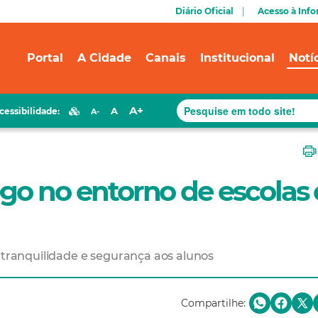
Diário Oficial
Acesso à Inf
Portal
A Cidade
Canais
Institucional
Notí
A+
A
cessibilidade:
A-
ego no entorno de escolas
s tranquilidade e segurança aos alunos
Compartilhe: