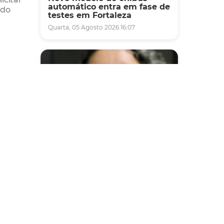
automático entra em fase de
ndo
testes em Fortaleza
Quarta, 05 Agosto 2026 16:07
Saúde
Fortaleza terá seis postos de
saúde abertos neste sábado
e domingo (1º e 2/8) para
atendimento à população
Sexta, 31 Julho 2026 16:34