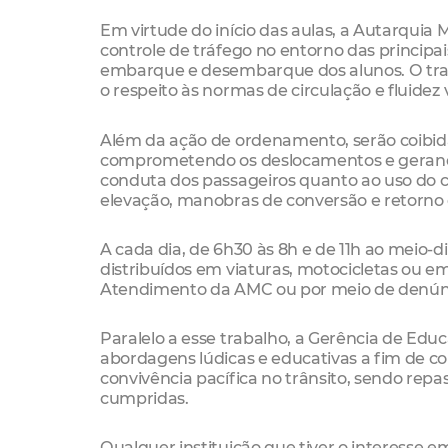
Em virtude do início das aulas, a Autarquia 
controle de tráfego no entorno das principai
embarque e desembarque dos alunos. O traba
o respeito às normas de circulação e fluidez vi
Além da ação de ordenamento, serão coibid
comprometendo os deslocamentos e gerand
conduta dos passageiros quanto ao uso do c
elevação, manobras de conversão e retorno o
A cada dia, de 6h30 às 8h e de 11h ao meio-di
distribuídos em viaturas, motocicletas ou em
Atendimento da AMC ou por meio de denúnci
Paralelo a esse trabalho, a Gerência de Educ
abordagens lúdicas e educativas a fim de co
convivência pacífica no trânsito, sendo rep
cumpridas.
Qualquer instituição que tiver o interesse e