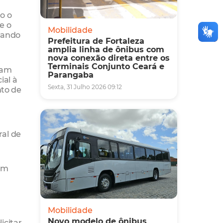
o o
e o
Mobilidade
urando
Prefeitura de Fortaleza
amplia linha de ônibus com
nova conexão direta entre os
Terminais Conjunto Ceará e
bam
Parangaba
al à
Sexta, 31 Julho 2026 09:12
nto de
ral de
 em
Mobilidade
Novo modelo de ônibus
icitar