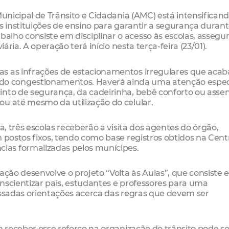
Municipal de Trânsito e Cidadania (AMC) está intensificand
s instituições de ensino para garantir a segurança durant
lho consiste em disciplinar o acesso às escolas, asseg
ária. A operação terá início nesta terça-feira (23/01).
as as infrações de estacionamentos irregulares que aca
o congestionamentos. Haverá ainda uma atenção especi
into de segurança, da cadeirinha, bebê conforto ou asse
u até mesmo da utilização do celular.
a, três escolas receberão a visita dos agentes do órgão,
 postos fixos, tendo como base registros obtidos na Cent
as formalizadas pelos munícipes.
ação desenvolve o projeto “Volta às Aulas”, que consiste
nscientizar pais, estudantes e professores para uma
assadas orientações acerca das regras que devem ser
m receber esse reforço na organização do trânsito pode sol