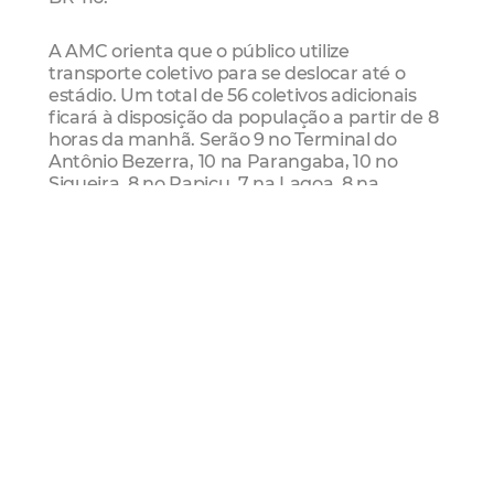
A AMC orienta que o público utilize
transporte coletivo para se deslocar até o
estádio. Um total de 56 coletivos adicionais
ficará à disposição da população a partir de 8
horas da manhã. Serão 9 no Terminal do
Antônio Bezerra, 10 na Parangaba, 10 no
Siqueira, 8 no Papicu, 7 na Lagoa, 8 na
Messejana e 4 no Conjunto Ceará.
Amc
Arena Castelão
Flamengo
Mais Lidas