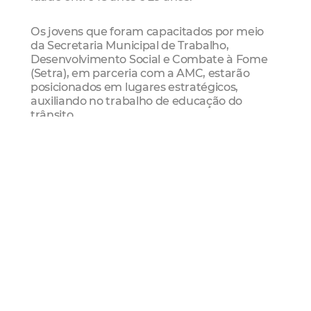
Os jovens que foram capacitados por meio
da Secretaria Municipal de Trabalho,
Desenvolvimento Social e Combate à Fome
(Setra), em parceria com a AMC, estarão
posicionados em lugares estratégicos,
auxiliando no trabalho de educação do
trânsito.
“Eu acredito que essa será uma experiência
muito importante para o curriculum de cada
jovem participante. Também mostra a visão
inclusiva do prefeito ao querer beneficiar
pessoas da rede pública de ensino”, afirmou o
secretário de Trabalho, Cláudio Ricardo
Gomes de Lima.
Amc
Guarda Municipal