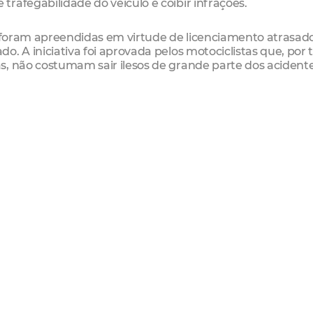
rafegabilidade do veículo e coibir infrações.
s foram apreendidas em virtude de licenciamento atrasad
o. A iniciativa foi aprovada pelos motociclistas que, por
s, não costumam sair ilesos de grande parte dos acidente
ipal de Trânsito (AMC) permanece com um stand em
fica, até sábado (27), de 10h às 20 horas. No local, serã
 de acidentes e distribuídos materiais informativos, alé
vas.
á e Santos Dumont
s de Marinheiro
 de Sá