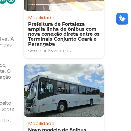
Mobilidade
Prefeitura de Fortaleza
amplia linha de ônibus com
nova conexão direta entre os
vel. A
Terminais Conjunto Ceará e
Parangaba
enidas
Sexta, 31 Julho 2026 09:12
do,
te. O
zação
peito
s sobre
entes
Mobilidade
Novo modelo de ônibus