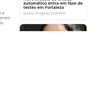
automático entra em fase de
testes em Fortaleza
o e
Quarta, 05 Agosto 2026 16:07
 terem
s.
o
m de
Saúde
Fortaleza terá seis postos de
saúde abertos neste sábado
e domingo (1º e 2/8) para
atendimento à população
Sexta, 31 Julho 2026 16:34