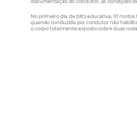
documentação do condutor, as condições de t
No primeiro dia de blitz educativa, 10 moto
quando conduzida por condutor não habilitad
o corpo totalmente exposto sobre duas roda
Paralelo a essas ações, a Autarquia Munic
funcionamento no piso térreo do Shopping Ben
repassadas informações acerca da prevenção
exibição de vídeos com campanhas educati
Serviço
Dia 25 (quinta-feira)
Horário: 16h às 18h30
Locais:
Via Expressa - entre as avenidas Alberto S
Leste-Oeste - em frente à Escola Aprendize
Dia 27 (Sábado)
Horário: 8h às 11h
Local: Rua Beni de Carvalho - próximo ao Ari