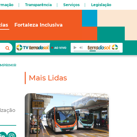
ormação
Transparência
Serviços
Legislação
cias
Fortaleza Inclusiva
IMPRIMIR
Mais Lidas
lização