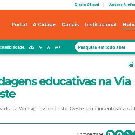
Diário Oficial
Acesso à Inf
Portal
A Cidade
Canais
Institucional
Notí
A+
A
cessibilidade:
A-
agens educativas na Via
ste
lizado na Via Expressa e Leste-Oeste para incentivar a uti
Compartilhe: