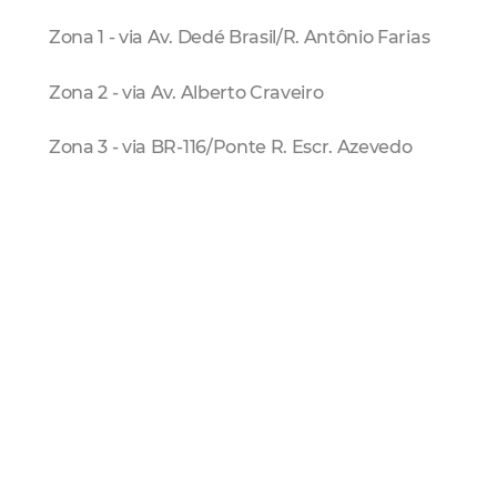
Zona 1 - via Av. Dedé Brasil/R. Antônio Farias
Zona 2 - via Av. Alberto Craveiro
Zona 3 - via BR-116/Ponte R. Escr. Azevedo
Zona 4 - via Av. Dep. Paulino Rocha
Zona 5 - via Av. Juscelino Kubitschek
A AMC orienta que a entrada do veículo na
área de restrição de circulação seja realizado
até seis horas antes do início da partida,
conforme recomendação da FIFA, pelas vias
sugeridas acima. A saída, entretanto, pode
acontecer em qualquer horário. Agentes de
trânsito distribuídos no local indicarão a
melhor opção de rota.