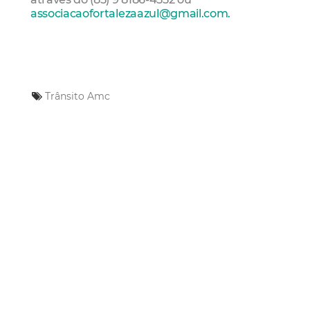
associacaofortalezaazul@gmail.com
.
Trânsito
Amc
Mais Lidas