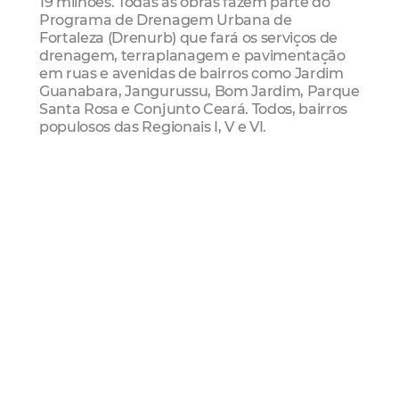
19 milhões. Todas as obras fazem parte do
Programa de Drenagem Urbana de
Fortaleza (Drenurb) que fará os serviços de
drenagem, terraplanagem e pavimentação
em ruas e avenidas de bairros como Jardim
Guanabara, Jangurussu, Bom Jardim, Parque
Santa Rosa e Conjunto Ceará. Todos, bairros
populosos das Regionais I, V e VI.
Cônego De Castro
Etufor
Seinf
Mais Lidas