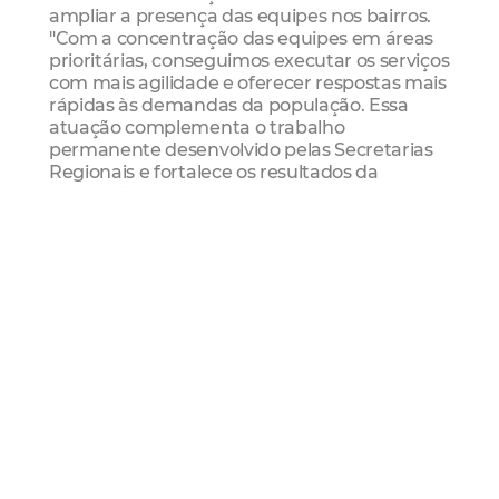
ampliar a presença das equipes nos bairros.
"Com a concentração das equipes em áreas
prioritárias, conseguimos executar os serviços
com mais agilidade e oferecer respostas mais
rápidas às demandas da população. Essa
atuação complementa o trabalho
permanente desenvolvido pelas Secretarias
Regionais e fortalece os resultados da
Operação Capital Limpa e Ordenada", afirma.
Além da limpeza dos espaços públicos, a
frente especial busca reduzir o crescimento
da vegetação espontânea e remover
resíduos acumulados em vias e
equipamentos de grande circulação,
contribuindo para melhorar as condições
urbanas e proporcionar mais conforto e
segurança para a população.
Sobre a frente especial de zeladoria