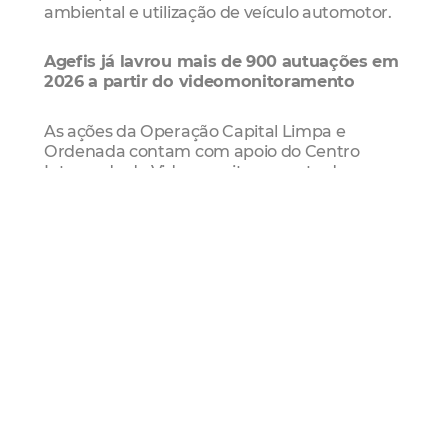
ambiental e utilização de veículo automotor.
Agefis já lavrou mais de 900 autuações em
2026 a partir do videomonitoramento
As ações da Operação Capital Limpa e
Ordenada contam com apoio do Centro
Integrado de Videomonitoramento de
Fortaleza (CIVFor), utilizado para identificar
pontos recorrentes de descarte irregular e
responsabilizar infratores mesmo sem
abordagem presencial das equipes de
fiscalização. Somente em 2026, a Prefeitura
de Fortaleza já lavrou 909 autos de infração
com base em imagens captadas pelas
câmeras do sistema.
Denúncias
A população pode acionar a fiscalização por