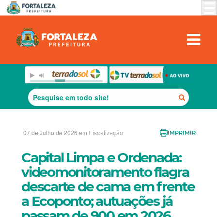
07 de Julho de 2026 em
Fiscalização
IMPRIMIR
Capital Limpa e Ordenada:
videomonitoramento flagra
descarte de cama em frente
a Ecoponto; autuações já
passam de 900 em 2026