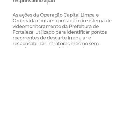
responsabilização
As ações da Operação Capital Limpa e
Ordenada contam com apoio do sistema de
videomonitoramento da Prefeitura de
Fortaleza, utilizado para identificar pontos
recorrentes de descarte irregular e
responsabilizar infratores mesmo sem
abordagem presencial das equipes de
fiscalização. Apenas em 2026, já foram
realizadas 718 autuações por descarte
irregular de resíduos sólidos com base em
imagens captadas pelas câmeras do sistema.
Denúncias
A população pode acionar a fiscalização por
meio da Central 156 e do aplicativo Fiscalize
Fortaleza (disponível para Android e iOS).