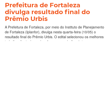
Prefeitura de Fortaleza
divulga resultado final do
Prêmio Urbis
A Prefeitura de Fortaleza, por meio do Instituto de Planejamento
de Fortaleza (Iplanfor), divulga nesta quarta-feira (10/05) o
resultado final do Prêmio Urbis. O edital selecionou os melhores
trabalhos finais de graduação no curso de Arquitetura e
Urbanismo em três categorias: Projetos Arquitet�...
Concursos e Seleções
Iplanfor
Leia Mais