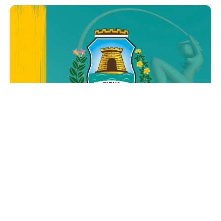
Segunda, 15 Julho 2019 16:18
Prefeitura de Fortaleza abre
Termo Aditivo referente a
edital para seleção de bolsista
da Plataforma Profuturo