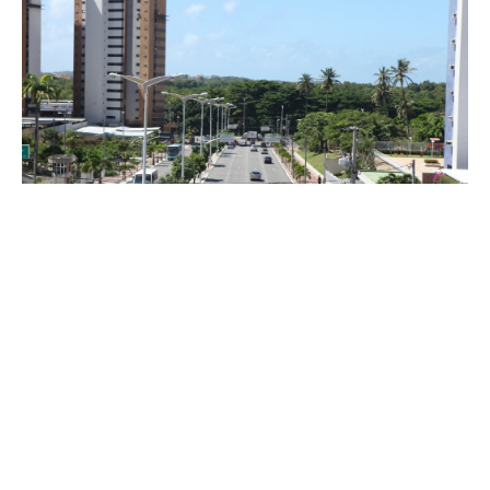
Segunda, 21 Outubro 2013 20:07
Implantação de desvios de
tráfego no Cocó é adiada para
quarta-feira (23/10)
A Prefeitura de Fortaleza, por meio da Secretaria Municipal de
Infraestrutura (Seinf) e da Autarquia Municipal de Trânsito,
Serviços Públicos e Cidadania (AMC), comunica que foi adiada
de terça-feira (22/10) para quarta-feira (23/10) a implantação