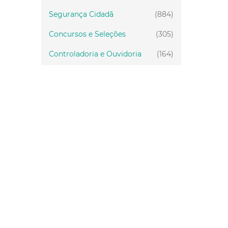
Segurança Cidadã
(884)
Concursos e Seleções
(305)
Controladoria e Ouvidoria
(164)
Servidor
(199)
Fiscalização
(151)
Proteção Animal
(33)
Relações Comunitárias
(10)
Mulheres
(21)
Regionais
(58)
Primeira Infância
(30)