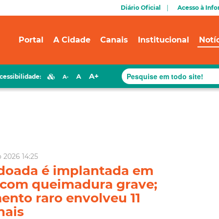
Diário Oficial
Acesso à Inf
Portal
A Cidade
Canais
Institucional
Notí
A+
A
cessibilidade:
A-
o 2026 14:25
e doada é implantada em
 com queimadura grave;
ento raro envolveu 11
nais