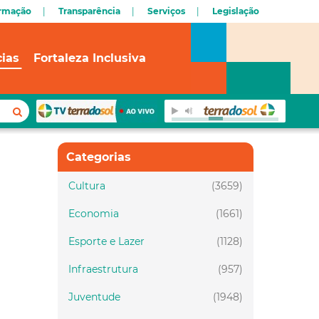
ormação
Transparência
Serviços
Legislação
cias
Fortaleza Inclusiva
Categorias
Cultura
(3659)
Economia
(1661)
Esporte e Lazer
(1128)
Infraestrutura
(957)
Juventude
(1948)