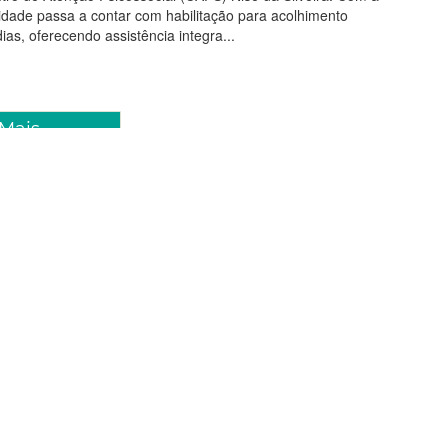
nidade passa a contar com habilitação para acolhimento
ias, oferecendo assistência integra...
 Mais
2026 15:37
ra de Fortaleza mantém seis
e saúde abertos no fim de
ara vacinação e
nto de síndromes
rias
taleza manterá seis postos de saúde abertos neste fim de