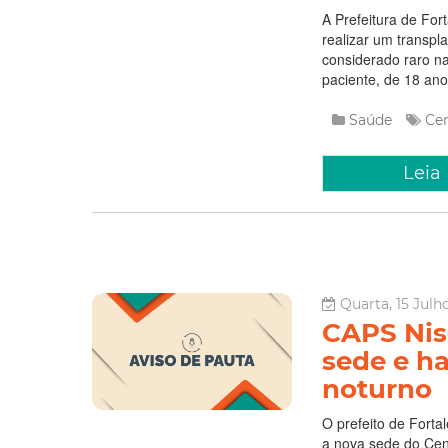
A Prefeitura de For
realizar um transpl
considerado raro na 
paciente, de 18 ano
Saúde
Ce
Leia
Quarta, 15 Julh
CAPS Nis
sede e h
noturno
O prefeito de Fortal
a nova sede do Cen