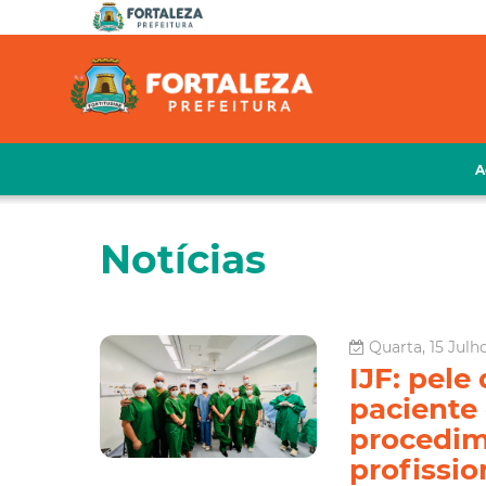
A
Notícias
Quarta, 15 Julh
IJF: pel
paciente
procedim
profissio