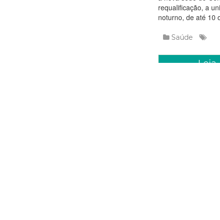
requalificação, a u
noturno, de até 10 d
Saúde
Leia
Terça, 14 Julho 
Prefeitu
postos d
semana p
atendime
respirató
A Prefeitura de For