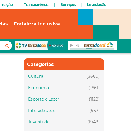
ormação
Transparência
Serviços
Legislação
cias
Fortaleza Inclusiva
Categorias
Cultura
(3660)
Economia
(1661)
Esporte e Lazer
(1128)
Infraestrutura
(957)
Juventude
(1948)