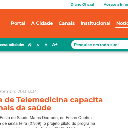
Diário Oficial
Acesso à Inf
Portal
A Cidade
Canais
Institucional
Notí
A+
A
cessibilidade:
A-
tembro 2013 12:34
 de Telemedicina capacita
nais da saúde
o Posto de Saúde Matos Dourado, no Edson Queiroz,
 de sexta-feira (27/09), o projeto piloto do programa