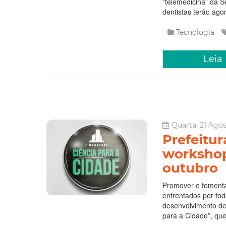
“telemedicina” da S
dentistas terão agor
Tecnologia
Leia
Quarta, 21 Agos
Prefeitu
workshop
outubro
Promover e fomenta
enfrentados por tod
desenvolvimento de 
para a Cidade”, que 