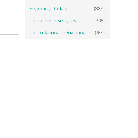
Segurança Cidadã
(884)
Concursos e Seleções
(305)
Controladoria e Ouvidoria
(164)
Servidor
(199)
Fiscalização
(151)
Proteção Animal
(34)
Relações Comunitárias
(10)
Mulheres
(21)
Regionais
(58)
Primeira Infância
(30)