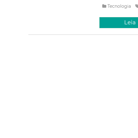
Tecnologia
Leia
Quinta, 08 Ago
Evento d
Tecnológ
Apresentar e discut
modelos e estratég
(Tecnologia da Info
Tecnologia
Leia