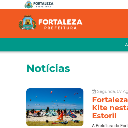
A
Notícias
Segunda, 07 Ag
Fortalez
Kite nest
Estoril
A Prefeitura de For