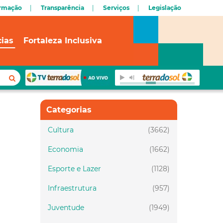
ormação
Transparência
Serviços
Legislação
cias
Fortaleza Inclusiva
Categorias
Cultura
(3662)
Economia
(1662)
Esporte e Lazer
(1128)
Infraestrutura
(957)
Juventude
(1949)