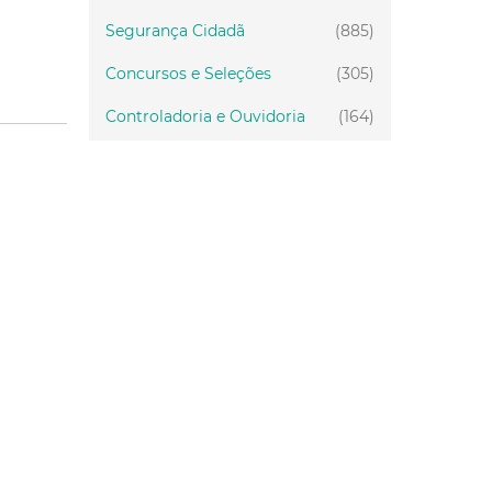
Segurança Cidadã
(885)
Concursos e Seleções
(305)
Controladoria e Ouvidoria
(164)
Servidor
(199)
Fiscalização
(151)
Proteção Animal
(34)
Relações Comunitárias
(10)
Mulheres
(21)
Regionais
(58)
Primeira Infância
(30)