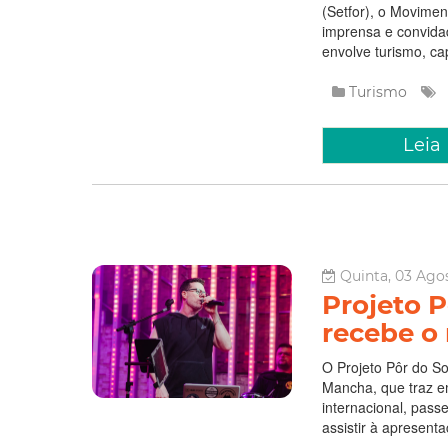
(Setfor), o Movimen
imprensa e convidado
envolve turismo, cap
Turismo
Leia
Quinta, 03 Agos
Projeto 
recebe o
O Projeto Pôr do S
Mancha, que traz e
internacional, pas
assistir à apresent