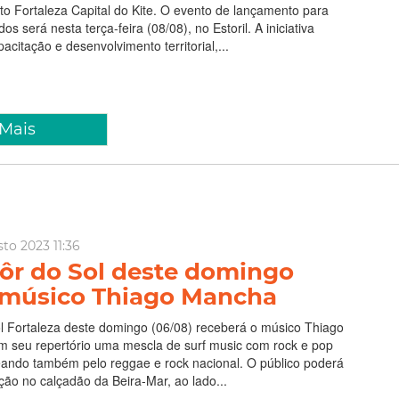
to Fortaleza Capital do Kite. O evento de lançamento para
s será nesta terça-feira (08/08), no Estoril. A iniciativa
acitação e desenvolvimento territorial,...
 Mais
to 2023 11:36
Pôr do Sol deste domingo
 músico Thiago Mancha
ol Fortaleza deste domingo (06/08) receberá o músico Thiago
m seu repertório uma mescla de surf music com rock e pop
seando também pelo reggae e rock nacional. O público poderá
ação no calçadão da Beira-Mar, ao lado...