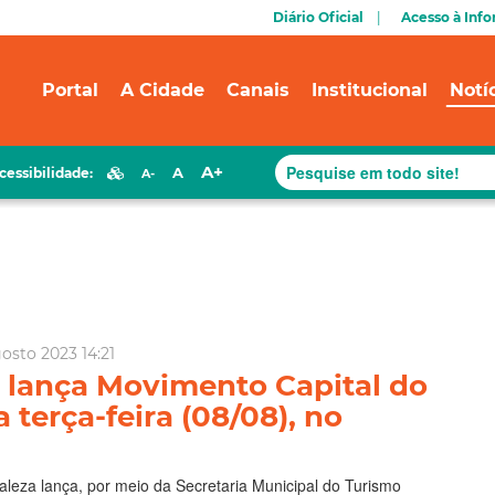
Diário Oficial
Acesso à Inf
Portal
A Cidade
Canais
Institucional
Notí
A+
A
cessibilidade:
A-
osto 2023 14:21
a lança Movimento Capital do
a terça-feira (08/08), no
taleza lança, por meio da Secretaria Municipal do Turismo