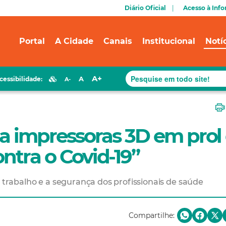
Diário Oficial
Acesso à Inf
Portal
A Cidade
Canais
Institucional
Notí
A+
A
cessibilidade:
A-
iza impressoras 3D em prol
ntra o Covid-19”
e trabalho e a segurança dos profissionais de saúde
Compartilhe: