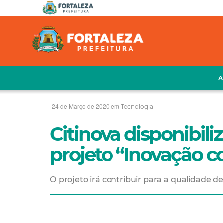
A
24 de Março de 2020 em
Tecnologia
Citinova disponibil
projeto “Inovação co
O projeto irá contribuir para a qualidade d