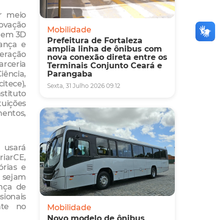
or meio
ovação
Mobilidade
o em 3D
Prefeitura de Fortaleza
ança e
amplia linha de ônibus com
eração
nova conexão direta entre os
arceria
Terminais Conjunto Ceará e
iência,
Parangaba
tece),
Sexta, 31 Julho 2026 09:12
stituto
tuições
mentos,
 usará
iarCE,
órias e
 sejam
ança de
sionais
nte no
Mobilidade
Novo modelo de ônibus