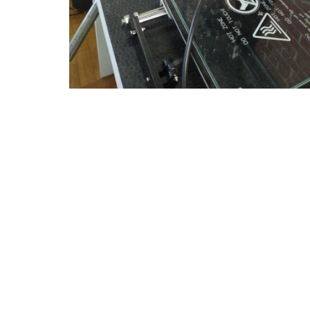
O projeto “Inovação contra o Covid-19” usará máquin
alocadas no espaço CriarCE
Citinova
Tecnologia
FortalezaContraCoronavír