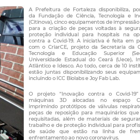
A Prefeitura de Fortaleza
disponibiliza, p
da
Fundação de Ciência, Tecnologia e In
(Citinova), cinco equipamentos de impressã
para a criação de peças voltadas à segur
proteção individual para hospitais na op
contra a Covid-19. A iniciativa é feita em p
com o CriarCE, projeto da Secretaria da C
Tecnologia e Educação Superior (Seci
Universidade Estadual do Ceará (Uece), In
Atlântico e Idesco. Ao todo, cerca de 10 insti
estão juntas disponibilizando seus equipa
incluindo o ICC Biolabs e Joy Fab Lab.
O projeto “Inovação contra o Covid-19”
máquinas 3D alocadas no espaço Cr
imprimindo protótipos de válvulas respirat
peças de reposição para maquinários que
requisitadas, além de materiais de segur
trabalho e de proteção individual para profis
de saúde que estão na linha de fre
enfrentamento ao novo coronavírus.