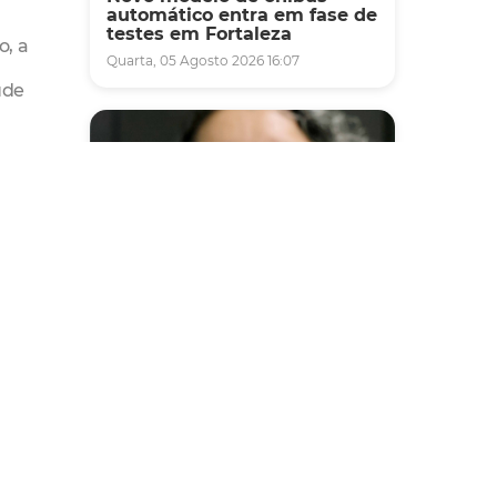
automático entra em fase de
testes em Fortaleza
o, a
Quarta, 05 Agosto 2026 16:07
úde
Saúde
Fortaleza terá seis postos de
saúde abertos neste sábado
e domingo (1º e 2/8) para
atendimento à população
Sexta, 31 Julho 2026 16:34