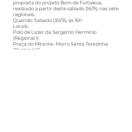
proposta do projeto Bom de Fortaleza,
realizado a partir deste sábado (16/9), nas sete
regionais.
Quando: Sábado (30/9), às 16h
Locais:
Polo de Lazer da Sargento Hermínio
(Regional I)
Praça do Mirante- Morro Santa Terezinha
(Regional II)
Praça Rodolfo Teofílo (Regional III)
Praça Argentina Castelo Branco (Regional IV)
Praça Padre Cícero (Regional V)
Praça Igreja de Messejana (Regional VI)
Praça dos Leões (Regional Centro)
Passeio Público
Passeio Instrumental
O almoço ao som da música instrumental nas
alamedas do Passeio Público é uma das
melhores pedidas para o fim de semana.
Todos os sábados e domingos no Café
Passeio.