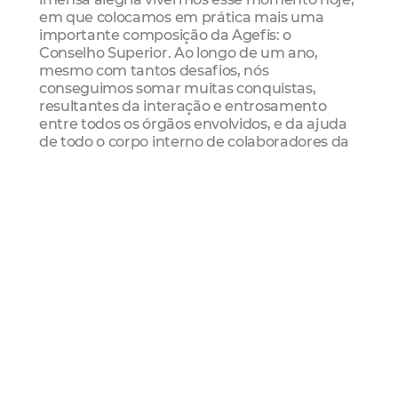
em que colocamos em prática mais uma
importante composição da Agefis: o
Conselho Superior. Ao longo de um ano,
mesmo com tantos desafios, nós
conseguimos somar muitas conquistas,
resultantes da interação e entrosamento
entre todos os órgãos envolvidos, e da ajuda
de todo o corpo interno de colaboradores da
Agefis", compartilhou.
O Conselho Superior da Agefis tem a missão
de acompanhar a política de fiscalização
urbana municipal, compreendendo as
diretrizes, os objetivos, as estratégias e os
métodos de trabalho. É também dever dos
conselheiros receber os relatórios de gestão e
avaliar os resultados da Agência. As reuniões
do Conselho Superior da Agefis ocorrerão
periodicamente, no mínimo duas vezes ao
ano, mediante convocação do seu presidente
ou do superintendente da Agência.