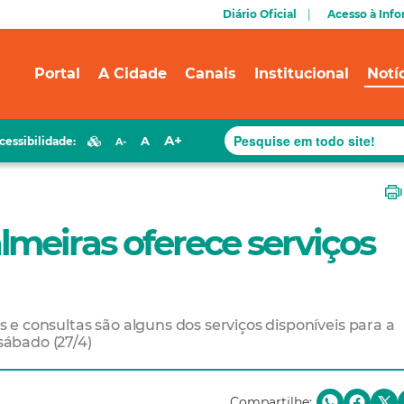
Diário Oficial
Acesso à Inf
Portal
A Cidade
Canais
Institucional
Notí
A+
A
cessibilidade:
A-
meiras oferece serviços
e consultas são alguns dos serviços disponíveis para a
ábado (27/4)
Compartilhe: