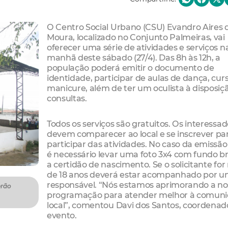
O Centro Social Urbano (CSU) Evandro Aires 
Moura, localizado no Conjunto Palmeiras, vai
oferecer uma série de atividades e serviços n
manhã deste sábado (27/4). Das 8h às 12h, a
população poderá emitir o documento de
identidade, participar de aulas de dança, cur
manicure, além de ter um oculista à disposiç
consultas.
Todos os serviços são gratuitos. Os interessa
devem comparecer ao local e se inscrever pa
participar das atividades. No caso da emissã
é necessário levar uma foto 3x4 com fundo b
a certidão de nascimento. Se o solicitante fo
de 18 anos deverá estar acompanhado por 
responsável. “Nós estamos aprimorando a no
erão
programação para atender melhor à comun
local”, comentou Davi dos Santos, coordenad
evento.