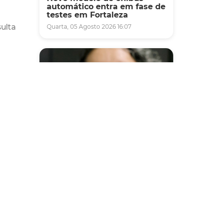
automático entra em fase de
testes em Fortaleza
sulta
Quarta, 05 Agosto 2026 16:07
Saúde
Fortaleza terá seis postos de
saúde abertos neste sábado
e domingo (1º e 2/8) para
atendimento à população
Sexta, 31 Julho 2026 16:34