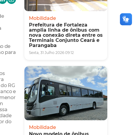
de
Mobilidade
Prefeitura de Fortaleza
a
amplia linha de ônibus com
nova conexão direta entre os
Terminais Conjunto Ceará e
Parangaba
so de
ão para
Sexta, 31 Julho 2026 09:12
dos
ra
o do RG
ranco e
r menor
um
ssa
idade
or do
Mobilidade
Novo modelo de ônibus