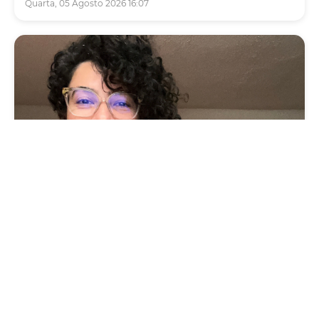
Quarta, 05 Agosto 2026 16:07
Cultura
Vila das Artes abre inscrições para
minicurso sobre cartografia, território e
memória
Segunda, 03 Agosto 2026 09:13