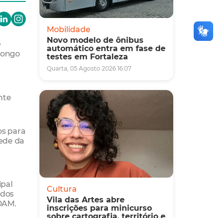
Mobilidade
Novo modelo de ônibus
e
automático entra em fase de
 longo
testes em Fortaleza
Quarta, 05 Agosto 2026 16:07
nte
os para
sede da
ipal
Cultura
 dos
Vila das Artes abre
DAM.
inscrições para minicurso
sobre cartografia, território e