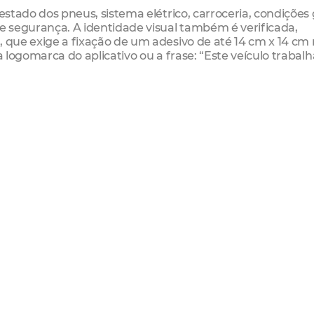
estado dos pneus, sistema elétrico, carroceria, condições 
 segurança. A identidade visual também é verificada,
, que exige a fixação de um adesivo de até 14 cm x 14 cm
a logomarca do aplicativo ou a frase: “Este veículo trabalh
do automóvel, que não pode ultrapassar 10 anos. A vistor
 dentro do prazo pode acarretar penalidades como multa
for.
mês de julho
tação (CNH), documentação do veículo e Documento de
 de R$ 134,98
cha