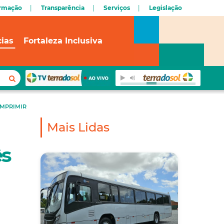
ormação
Transparência
Serviços
Legislação
cias
Fortaleza Inclusiva
IMPRIMIR
Mais Lidas
ês