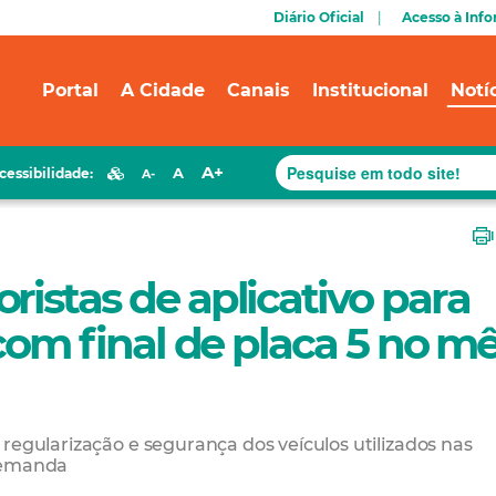
Diário Oficial
Acesso à Inf
Portal
A Cidade
Canais
Institucional
Notí
A+
A
cessibilidade:
A-
ristas de aplicativo para
 com final de placa 5 no m
regularização e segurança dos veículos utilizados nas
 demanda