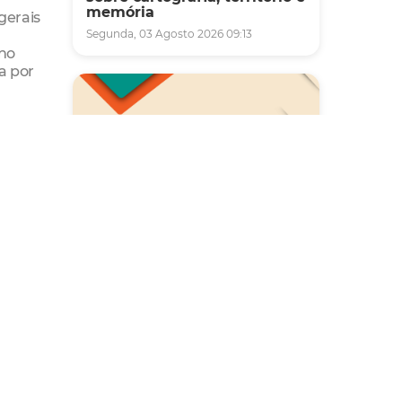
memória
gerais
Segunda, 03 Agosto 2026 09:13
 no
a por
ia tem
 e
Saúde
Carreta da Saúde da Mulher
vai ofertar cerca de 2 mil
atendimentos ginecológicos
e de mamas em Fortaleza
durante o mês de agosto
Quinta, 06 Agosto 2026 08:43