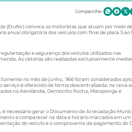
Compartilhe:
za (Etufor) convoca os motoristas que atuam por meio d
oria anual obrigatória dos veículos com final de placa 5 ao
egularização e segurança dos veículos utilizados nas
emanda. As vistorias são realizadas exclusivamente media
os. Somente no mês de junho, 966 foram considerados apt
o serviço é oferecido de forma descentralizada: na nova 
alizados na Aerolândia, Demócrito Rocha, Maraponga e
to, é necessário gerar o Documento de Arrecadação Munic
agamento e comparecer na data e horário marcados em um
umentação do veículo e o comprovante de pagamento do 