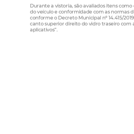
Durante a vistoria, são avaliados itens como 
do veículo e conformidade com as normas de
conforme o Decreto Municipal nº 14.415/2019
canto superior direito do vidro traseiro com 
aplicativos”.
Outro critério obrigatório é o tempo de uso 
validade de 12 meses, e o não cumprimento
apreensão do veículo em fiscalizações da Etu
Serviço
Vistoria de veículos com final de placa 5 no 
Documentação: Carteira Nacional de Habili
Arrecadação Municipal (DAM) pago, no valor
Agendamento:
site da Etufor
Endereços para realizar a vistoria
Avenida João Pessoa, 6643 - Parangaba
Av. Godofredo Maciel, 2841 - Maraponga
Rodovia BR-116, 6100 - Aerolândia
Av. Carneiro Mendonça, 750 - Demócrito Ro