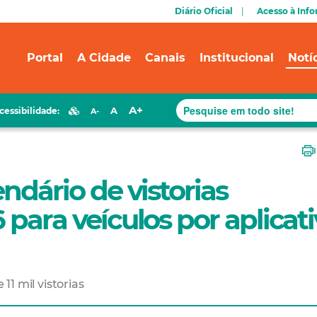
Diário Oficial
Acesso à Inf
Portal
A Cidade
Canais
Institucional
Notí
A+
A
cessibilidade:
A-
endário de vistorias
 para veículos por aplicat
1 mil vistorias