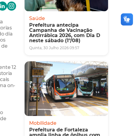
Saúde
za
Prefeitura antecipa
orias
Campanha de Vacinação
do dia
Antirrábica 2026, com Dia D
 os
neste sábado (1º/08)
 de
Quinta, 30 Julho 2026 09:57
ente 12
storia
cais
rma on-
ão
 de
Mobilidade
Prefeitura de Fortaleza
amplia linha de ônibus com