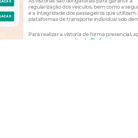
As vistorias são obrigatórias para garantir a
regularização dos veículos, bem como a seg
e a integridade dos passageiros que utilizam 
plataformas de transporte individual sob d
Para realizar a vistoria de forma presencial, a
agendamento no
site da Etufor
, é necessári
o Documento de Arrecadação Municipal (DAM
valor de R$ 134,98, efetuar o pagamento e
comparecer na data e horário marcados em
cumentação do veículo e comprovante de pagamento do 
los estão o estado dos pneus, sistema elétrico, carroceria,
e com as normas de segurança. A identidade visual tamb
14.415/2019, que exige a fixação de um adesivo de até 14 
o com a logomarca do aplicativo ou a frase: “Este veículo
rigatório é a idade do automóvel, que não pode ultrapassar
e o não cumprimento dentro do prazo pode acarretar
ulo em fiscalizações da Etufor.
ece a possibilidade de fazer a vistoria sem sair de casa. 