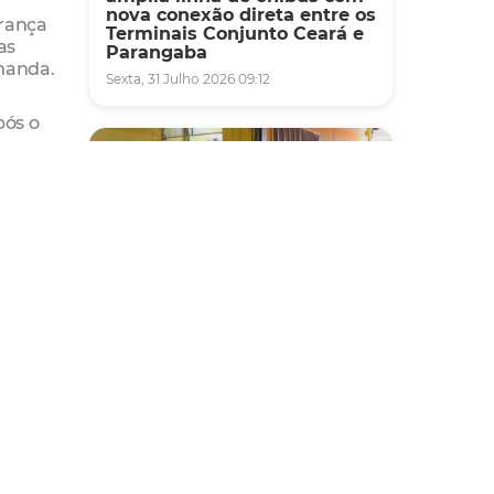
nova conexão direta entre os
urança
Terminais Conjunto Ceará e
as
Parangaba
emanda.
Sexta, 31 Julho 2026 09:12
pós o
o gerar
), no
 um
DAM.
ém é
cm x 14
Fiscalização
 10
Agefis apreende cerca de
duas toneladas de alimentos
impróprios para consumo
em supermercado de
Messejana
São
Quinta, 30 Julho 2026 13:01