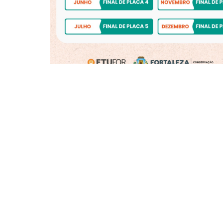
dos pontos de vistoria, portando CNH, do
Entre os itens avaliados na vistoria dos veícu
condições gerais do veículo e conformidad
verificada, conforme o Decreto Municipal nº 
cm no canto superior direito do vidro traseir
trabalha por aplicativos”. Outro critério ob
anos. A vistoria tem validade de 12 meses, 
penalidades como multa e apreensão do veíc
Para oferecer mais comodidade, a Etufor ofer