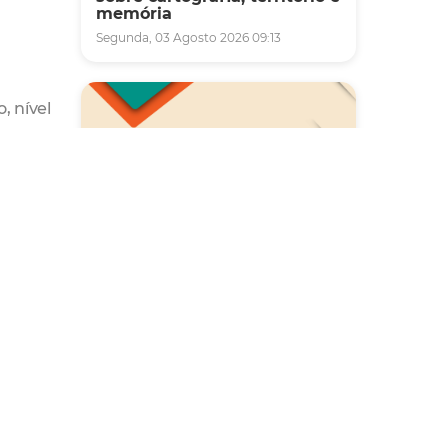
memória
Segunda, 03 Agosto 2026 09:13
, nível
uas
pelas
Saúde
Carreta da Saúde da Mulher
vai ofertar cerca de 2 mil
atendimentos ginecológicos
e de mamas em Fortaleza
durante o mês de agosto
Quinta, 06 Agosto 2026 08:43