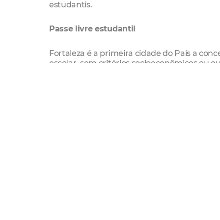
estudantis.
Passe livre estudantil
Fortaleza é a primeira cidade do País a conce
escolar, sem critérios socioeconômicos ou out
maneira universal para todos os estudantes
Todos os estudantes matriculados em institu
passagens diárias, não cumulativas, válidas 
instituições de ensino. A validação do benef
necessidade de qualquer tipo de cadastrame
Cronograma de solicitação das carteiras 
Solicitação pelo site Id Estudantil
Até 09/12/2025
Solicitação presencial
Até 12/12/2025