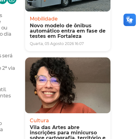
s
Mobilidade
e
Novo modelo de ônibus
 ou
automático entra em fase de
o dia
testes em Fortaleza
Quarta, 05 Agosto 2026 16:07
s será
2ª via
il.
antes
Cultura
o
Vila das Artes abre
 a
inscrições para minicurso
sobre cartografia, território e