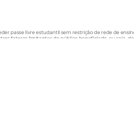
der passe livre estudantil sem restrição de rede de ensino
ros fatores limitantes de público beneficiado, ou seja, de
.
ições de ensino localizadas em Fortaleza têm direito a d
em dias úteis e letivos, conforme o calendário estipulado 
ício é realizada por meio da carteira de estudante, sem
nto adicional.
estudantis 2025 e 2026