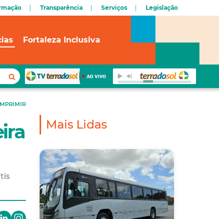
ormação
Transparência
Serviços
Legislação
cias
Fortaleza Inclusiva
IMPRIMIR
Mais Lidas
eira
tis