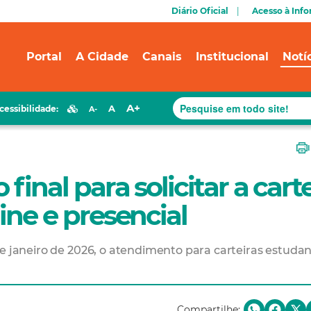
Diário Oficial
Acesso à Inf
Portal
A Cidade
Canais
Institucional
Notí
A+
A
cessibilidade:
A-
final para solicitar a cart
line e presencial
e janeiro de 2026, o atendimento para carteiras estudan
Compartilhe: