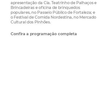
apresentação da Cia. Teatrinho de Palhaços e
Brincadeiras e oficina de brinquedos
populares, no Passeio Público de Fortaleza; e
o Festival de Comida Nordestina, no Mercado
Cultural dos Pinhões.
Confira a programação completa
Bom de Fortaleza
Todos os sábados, praças nas sete Regionais
recebem programação cultural e artística
gratuita. A iniciativa conta com shows
musicais, feiras diversas, espaço infantil,
contação de histórias, espaço de exposição e
muito mais.
Quando: Sábado (04/08), das 17h às 21h
(exceto na Praça do Mercado São Sebastião,
com programação das 8h às 12h)
Onde: Praça Central do Mercado São
Sebastião, Praça do Chafariz, Praça da
Encosta do Morro Santa Terezinha, Praça do