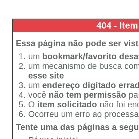
404 - Ite
Essa página não pode ser vis
um
bookmark/favorito desa
um mecanismo de busca co
esse site
um
endereço digitado erra
você
não tem permissão
par
O
ítem solicitado
não foi en
Ocorreu um erro ao processar
Tente uma das páginas a segu