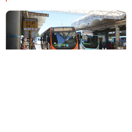
Mobilidade
Prefeitura de Fortaleza amplia linha de
ônibus com nova conexão direta entre os
Terminais Conjunto Ceará e Parangaba
Sexta, 31 Julho 2026 09:12