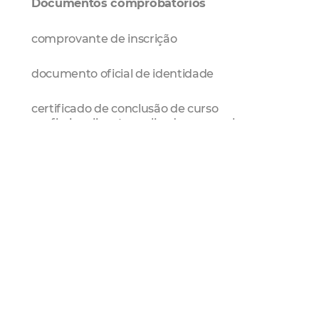
Documentos comprobatórios
comprovante de inscrição
documento oficial de identidade
certificado de conclusão de curso
profissionalizante realizado em escolas
públicas de educação profissional (apenas
para os alunos egressos das escolas públicas
de educação profissional e do Programa E-
jovem do Governo do Estado do Ceará)
histórico escolar atualizado
declaração da qual conste a indicação do
semestre em que está regularmente
matriculado, devidamente assinado pelo
Coordenador do Curso ou por representante
competente