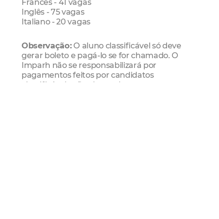
Francês - 41 vagas
Inglês - 75 vagas
Italiano - 20 vagas
Observação:
O aluno classificável só deve
gerar boleto e pagá-lo se for chamado. O
Imparh não se responsabilizará por
pagamentos feitos por candidatos
classificáveis não chamados.
Clique aqui
para acessar o formulário de
matrícula dos novatos
Serviço
Centro de Línguas do Imparh
(85) 3433.2994 /2960