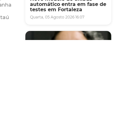
automático entra em fase de
panha
testes em Fortaleza
Itaú
Quarta, 05 Agosto 2026 16:07
 e do
-6 e
ovante
Saúde
lico
Fortaleza terá seis postos de
 dos
saúde abertos neste sábado
e domingo (1º e 2/8) para
atendimento à população
Sexta, 31 Julho 2026 16:34