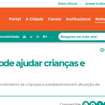
Diário Oficial
Acesso à Inf
Portal
A Cidade
Canais
Institucional
Notí
A+
A
cessibilidade:
A-
de ajudar crianças e
tendimento às crianças e adolescentes em situação de
Compartilhe: