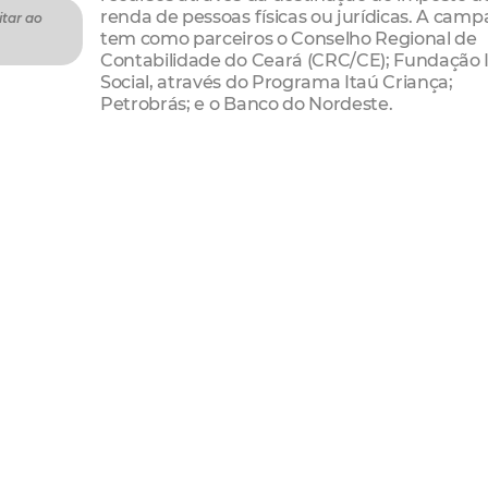
renda de pessoas físicas ou jurídicas. A cam
itar ao
tem como parceiros o Conselho Regional de
Contabilidade do Ceará (CRC/CE); Fundação 
Social, através do Programa Itaú Criança;
Petrobrás; e o Banco do Nordeste.
de renda para o Fundo Municipal dos Direitos da Criança
to na conta do Fundo, no Banco do Brasil (Agência: 0008
Para as empresas, o valor pode ser de até 1% para pessoas
, durante a declaração anual de rendimentos. Com o compr
dica seu recibo, assinado pelo presidente.
É um órgão sério, do qual a sociedade civil e o poder púb
rações e o controle das políticas de atendimento e defesa
e de Fortaleza.
e Renda