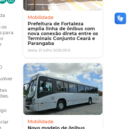
 da
Mobilidade
Prefeitura de Fortaleza
 os
amplia linha de ônibus com
s para
nova conexão direta entre os
do
Terminais Conjunto Ceará e
Parangaba
e
Sexta, 31 Julho 2026 09:12
00
volver
tes
ões.
igo
o
riar
Mobilidade
e
Novo modelo de ônibus