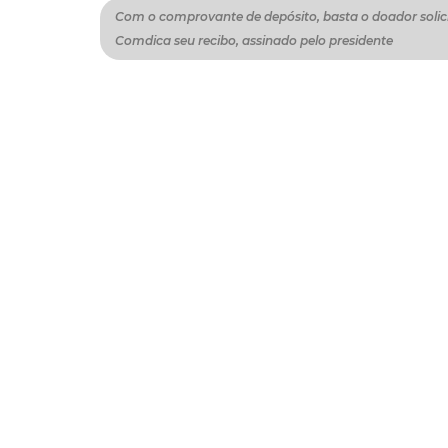
Com o comprovante de depósito, basta o doador solic
Comdica seu recibo, assinado pelo presidente
Como participar
Qualquer pessoa pode destinar seu imposto 
Adolescente (FMDCA). O doador faz o depósi
Conta: 75.682-2), até o dia 28 de dezembro. 
jurídicas e de até 6% para pessoas físicas
de depósito, basta o doador solicitar ao Com
:: MAIS
O Comdica é responsável por gerir o FMDCA. 
compartilham de forma igualitária as delibe
direitos de crianças e adolescentes da cidad
Cidadania
Crianças E Adolescentes
Imposto D