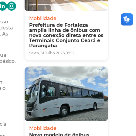
Mobilidade
esso
Prefeitura de Fortaleza
 desta
amplia linha de ônibus com
. As
nova conexão direta entre os
Terminais Conjunto Ceará e
Parangaba
Sexta, 31 Julho 2026 09:12
gua
básico.
m
e o
cia,
Mobilidade
Novo modelo de ônibus