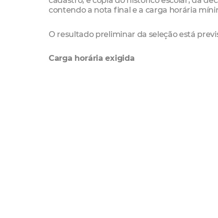
cadastro, e cópia do histórico escolar, da de
contendo a nota final e a carga horária mín
O resultado preliminar da seleção está previ
Carga horária exigida
Conforme Anexo I da Portaria nº 0002/2022,
horária cursada previamente para ingressar 
Para línguas estrangeiras, o candidato qu
carga horária mínima de 64h. Para o terceir
cursadas. Quem deseja ingressar no quarto
pretende ingressar no quinto semestre, o 
fim, para pleitear o sexto semestre, o candi
Já para língua portuguesa, do segundo ao q
120h (2º sem) e 180h (3º sem).
Vagas por curso