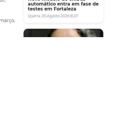
or,
automático entra em fase de
testes em Fortaleza
Quarta, 05 Agosto 2026 16:07
 março.
rga
var
te
quem
. Por
Saúde
Fortaleza terá seis postos de
saúde abertos neste sábado
e domingo (1º e 2/8) para
 sem),
atendimento à população
Sexta, 31 Julho 2026 16:34