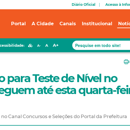
Diário Oficial
Acesso à Inf
Portal
A Cidade
Canais
Institucional
Notí
A+
A
cessibilidade:
A-
o para Teste de Nível no
eguem até esta quarta-fei
t no Canal Concursos e Seleções do Portal da Prefeitura