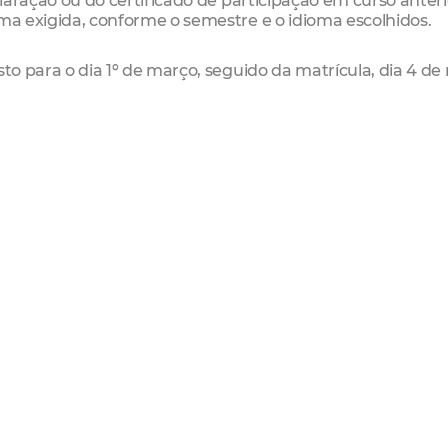
claração ou do certificado de participação em curso anteri
ima exigida, conforme o semestre e o idioma escolhidos.
sto para o dia 1º de março, seguido da matrícula, dia 4 de
 publicada pelo Imparh, é necessária comprovação de ca
nos cursos de línguas estrangeiras e portuguesa.
e pretende ingressar no segundo semestre deverá compro
o semestre, a exigência é de, no mínimo, 128h previamen
 semestre deve ter cumprido pelo menos 192h. Já para 
mínimo a ser comprovado é de 256h previamente cursadas
dato deverá ter 320h cursadas.
uarto semestre, há exigência de carga mínima de 60h (1º