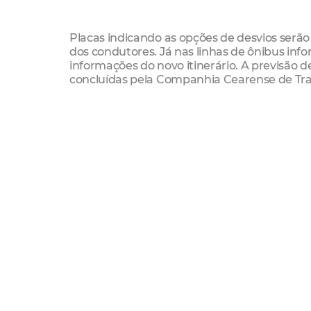
Placas indicando as opções de desvios serão 
dos condutores. Já nas linhas de ônibus infor
informações do novo itinerário. A previsão 
concluídas pela Companhia Cearense de Tran
Relação das linhas:
029 – Parangaba/Náutico
030 – Siqueira/Papicu/13 de
038 – Parangaba/Papicu