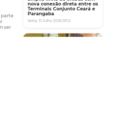
nova conexão direta entre os
Terminais Conjunto Ceará e
Parangaba
 parte
ar
Sexta, 31 Julho 2026 09:12
m ser
Fiscalização
Agefis apreende cerca de
duas toneladas de alimentos
impróprios para consumo
em supermercado de
Messejana
Quinta, 30 Julho 2026 13:01