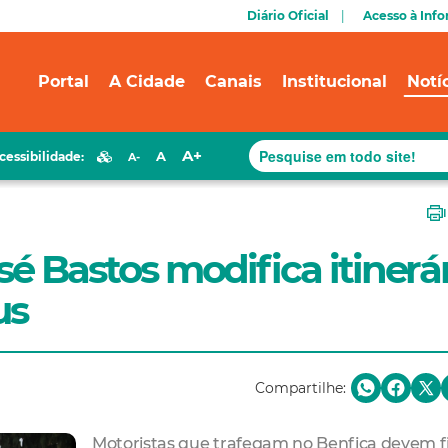
Diário Oficial
Acesso à Inf
Portal
A Cidade
Canais
Institucional
Notí
A+
A
cessibilidade:
A-
sé Bastos modifica itinerá
us
Compartilhe:
Motoristas que trafegam no Benfica devem f