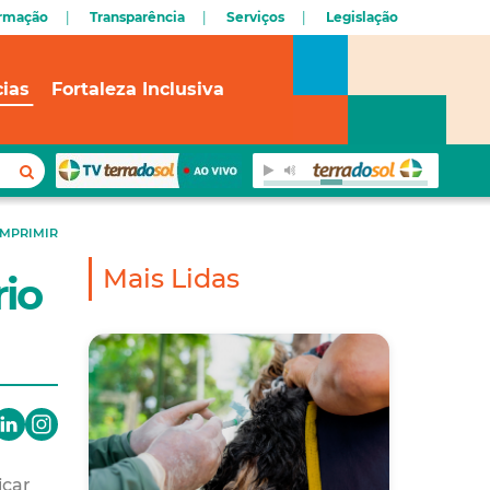
ormação
Transparência
Serviços
Legislação
cias
Fortaleza Inclusiva
IMPRIMIR
Mais Lidas
rio
icar