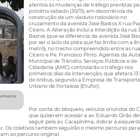
atentos às mudanças de tráfego previstas pa
próximo sábado (30/11), em decorrência da
construção de um viaduto rodoviário no
cruzamento da avenida José Bastos X rua Pa
Cícero. A Alteração inclui a interdição da rua 
Bastos (que se diferencia da avenida José Ba
por ser o lado da pista que faz limite com a li
metrô), no trecho compreendido entre as rua
Cícero e Pe. Francisco Pinto. Agentes da Aut
Municipal de Trânsito, Serviços Públicos e de
Cidadania (AMC) controlarão o tráfego nos
primeiros dias da intervenção, que afetará 13 
de ônibus, segundo a Empresa de Transport
Urbano de Fortaleza (Etufor).
primeiros
Por conta do bloqueio, veículos oriundos do 
que quiserem acessar a av. Eduardo Girão d
seguir pela av. Carapinima, dobrar à esquerda
César. Os coletivos também seguirão o mesmo percurso para
nam ao percurso original.