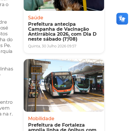
ra o
Saúde
dre
Prefeitura antecipa
José
Campanha de Vacinação
stos
Antirrábica 2026, com Dia D
neste sábado (1º/08)
nha do
s Pe.
Quinta, 30 Julho 2026 09:57
arquia
linhas
e
Centro
evem
 na r.
Mobilidade
Prefeitura de Fortaleza
amplia linha de ônibus com