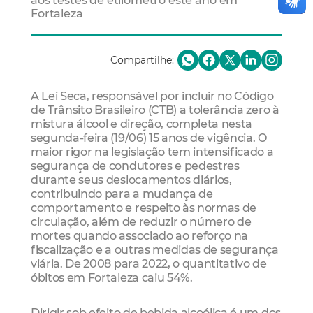
aos testes de etilômetro este ano em
Fortaleza
Compartilhe:
A Lei Seca, responsável por incluir no Código
de Trânsito Brasileiro (CTB) a tolerância zero à
mistura álcool e direção, completa nesta
segunda-feira (19/06) 15 anos de vigência. O
maior rigor na legislação tem intensificado a
segurança de condutores e pedestres
durante seus deslocamentos diários,
contribuindo para a mudança de
comportamento e respeito às normas de
circulação, além de reduzir o número de
mortes quando associado ao reforço na
fiscalização e a outras medidas de segurança
viária. De 2008 para 2022, o quantitativo de
óbitos em Fortaleza caiu 54%.
Dirigir sob efeito de bebida alcoólica é um dos