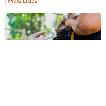
Mais Lidas
Saúde
Prefeitura antecipa Campanha de Vacinação
Antirrábica 2026, com Dia D neste sábado
(1º/08)
Quinta, 30 Julho 2026 09:57