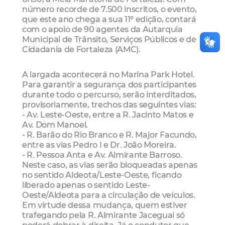
número recorde de 7.500 inscritos, o evento,
que este ano chega a sua 11º edição, contará
com o apoio de 90 agentes da Autarquia
Municipal de Trânsito, Serviços Públicos e de
Cidadania de Fortaleza (AMC).
A largada acontecerá no Marina Park Hotel.
Para garantir a segurança dos participantes
durante todo o percurso, serão interditados,
provisoriamente, trechos das seguintes vias:
- Av. Leste-Oeste, entre a R. Jacinto Matos e
Av. Dom Manoel.
- R. Barão do Rio Branco e R. Major Facundo,
entre as vias Pedro I e Dr. João Moreira.
- R. Pessoa Anta e Av. Almirante Barroso.
Neste caso, as vias serão bloqueadas apenas
no sentido Aldeota/Leste-Oeste, ficando
liberado apenas o sentido Leste-
Oeste/Aldeota para a circulação de veículos.
Em virtude dessa mudança, quem estiver
trafegando pela R. Almirante Jaceguai só
poderá dobrar à direita. Já o condutor que