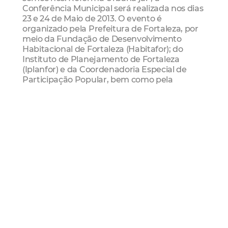
Conferência Municipal será realizada nos dias
23 e 24 de Maio de 2013. O evento é
organizado pela Prefeitura de Fortaleza, por
meio da Fundação de Desenvolvimento
Habitacional de Fortaleza (Habitafor); do
Instituto de Planejamento de Fortaleza
(Iplanfor) e da Coordenadoria Especial de
Participação Popular, bem como pela
Comissão Preparatória Municipal, com
representantes dos diversos segmentos
sociais envolvidos com o tema, segundo
estrutura definida pelo próprio Ministério das
Cidades.
A eleição dos delegados é feita de forma
proporcional para cada segmento, de acordo
com o regimento nacional, e os
representantes são escolhidos nas pré-
conferências.