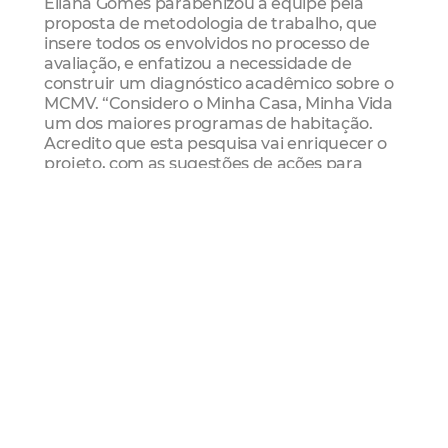
Eliana Gomes parabenizou a equipe pela
proposta de metodologia de trabalho, que
insere todos os envolvidos no processo de
avaliação, e enfatizou a necessidade de
construir um diagnóstico acadêmico sobre o
MCMV. “Considero o Minha Casa, Minha Vida
um dos maiores programas de habitação.
Acredito que esta pesquisa vai enriquecer o
projeto, com as sugestões de ações para
melhorar a qualidade do reassentamento de
pessoas. Sendo assim, nós estamos
totalmente à disposição para ajudar no
processo de construção da análise”,
enfatizou.
A pesquisa
Segundo o professor Renato, a ideia é
trabalhar três eixos, o primeiro tratará sobre
o relacionamento institucional e os
programas habitacionais, verificando as
ações de sustentabilidade, infraestrutura e