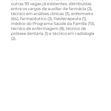
outras 93 vagas já existentes, distribuídas
entre os cargos de auxiliar de farmácia (2),
técnico em análises clínicas (3), enfermeiro
(64), farmacêutico (2), fisioterapeuta (1),
médico do Programa Saúde da Família (10),
técnico de enfermagem (8), técnico de
prótese dentária (1) e técnico em radiologia
(2).
Ao todo, serão convocados 240 profissionais
para atuar na Rede Municipal de Saúde,
fortalecendo o atendimento à população e
ampliando a capacidade dos serviços
prestados nas unidades de saúde do
município.
fagifor
Servidores