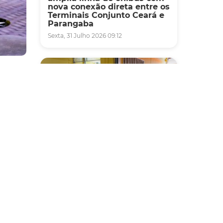
nova conexão direta entre os
Terminais Conjunto Ceará e
Parangaba
Sexta, 31 Julho 2026 09:12
m
Paço
,
Fiscalização
ís
Agefis apreende cerca de
duas toneladas de alimentos
impróprios para consumo
em supermercado de
Messejana
ts que
Quinta, 30 Julho 2026 13:01