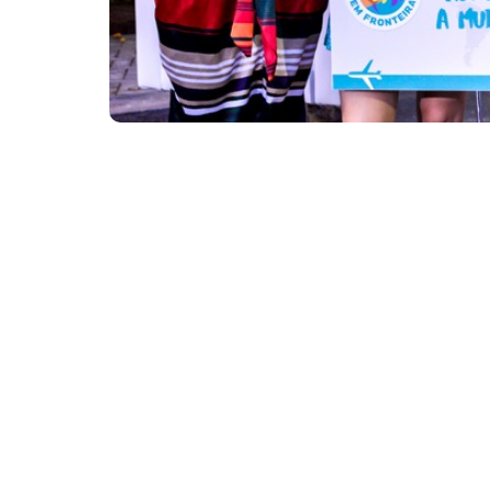
Em 2018, os jovens também foram recebidos pelo pref
Os 100 estudantes que foram selecionados 
Fronteiras” serão recebidos, nesta quarta-fei
Municipal. Os jovens, que terão uma experiê
embarcarão nos dias 3 e 10 de agosto, respe
beneficiou 200 jovens de Fortaleza.
Os novos intercambistas, que participaram do progr
escolhido no ato da inscrição, com despesas pagas (p
hospedagem e seguro médico e de viagem), ajuda de c
Os estudantes serão alocados nas cidades d
Granada (Espanha), divididos em 50 jovens po
os jovens levarão para a viagem.