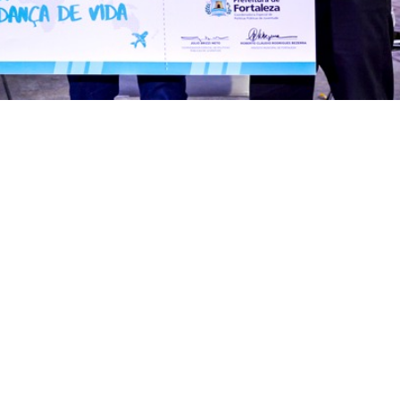
eito Roberto Cláudio antes de viajarem
na edição 2019 do projeto de intercâmbio “Juventude se
ra (31/07), às 16 horas, pelo prefeito Roberto Cláudio, no 
ncia de estudos internacional na Inglaterra e na Espanha
ctivamente. Esta é a terceira edição do programa, que já
ama Academia Enem em 2018, estudarão oito semanas no respectivo pa
assagens aéreas, emissão de visto e de passaporte, alimentação,
usto e atividades culturais programadas.
e Liverpool e Manchester (Inglaterra) e em Salamanca e
r país. Durante o encontro, o prefeito vai entregar os ki