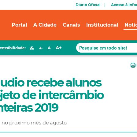
Diário Oficial
Acesso à Inf
Portal
A Cidade
Canais
Institucional
Notí
A+
A
cessibilidade:
A-
áudio recebe alunos
jeto de intercâmbio
teiras 2019
a no próximo mês de agosto