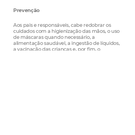
Prevenção
Aos pais e responsáveis, cabe redobrar os
cuidados com a higienização das mãos, o uso
de máscaras quando necessário, a
alimentação saudável, a ingestão de líquidos,
a vacinação das crianças e, por fim, o
isolamento domiciliar nos casos de sintomas
respiratórios.
sindromes gripais
Postos De Saúde
Final de
semana
Mais Lidas