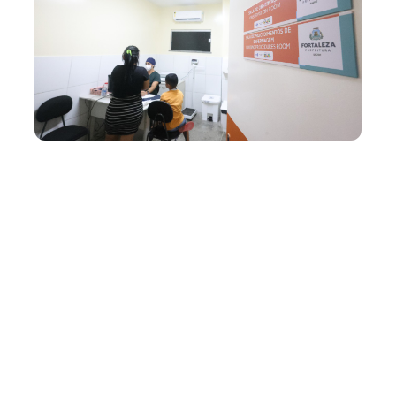
Sexta, 16 Maio 2025 16:01
Prefeitura de Fortaleza
abre postos de saúde
neste sábado e domingo
(17 e 18/05) para
atendimento infantil
Neste sábado e domingo (17 e 18/05), 11 postos de
saúde estarão abertos em Fortaleza para atendimento
pediátrico, de 8h às 17h. A iniciativa visa ampliar a
assistência, prioritariamente as crianças no período
sazonal, quando há aumento de infecções por vírus