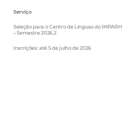
Serviço
Seleção para o Centro de Línguas do IMPARH
– Semestre 2026.2
Inscrições: até 5 de julho de 2026
Taxa de inscrição: R$ 95,00
Prova objetiva: 19 de julho de 2026, das 9h às
11h
Vagas ofertadas: 864
Cursos: alemão, espanhol, francês, inglês,
italiano, japonês e português
Inscrições e edital:
concursos.fortaleza.ce.gov.br