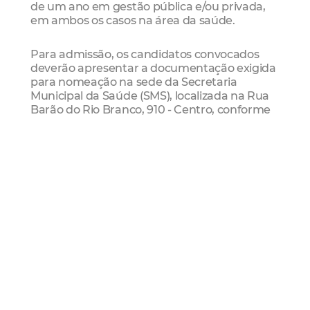
de um ano em gestão pública e/ou privada,
em ambos os casos na área da saúde.
Para admissão, os candidatos convocados
deverão apresentar a documentação exigida
para nomeação na sede da Secretaria
Municipal da Saúde (SMS), localizada na Rua
Barão do Rio Branco, 910 - Centro, conforme
orientações que serão divulgadas
posteriormente em edital específico. A
ausência ou atraso na entrega dos
documentos implicará na perda do direito à
contratação.
Seleção
Saúde
Postos De Saúde
hospitais
samu
Mais Lidas